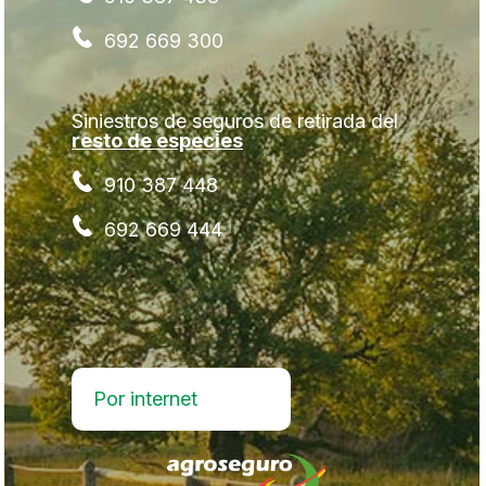
692 669 300
Siniestros de seguros de retirada del
resto de especies
910 387 448
692 669 444
Por internet