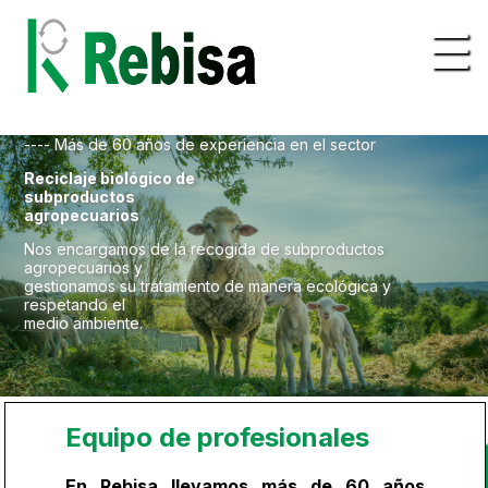
---- Más de 60 años de experiencia en el sector
Reciclaje biológico de
subproductos
agropecuarios
Nos encargamos de la recogida de subproductos
agropecuarios y
gestionamos su tratamiento de manera ecológica y
respetando el
medio ambiente.
Equipo de profesionales
En Rebisa llevamos más de 60 años